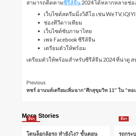
สามารถติดตาม
ซีรีส์จีน
2024 ได้หลากหลายช่อง
เว็บไซต์สตรีมมิ่งวิดีโอ เช่น WeTV, iQIY
ช่องทีวีดาวเทียม
เว็บไซต์ซับภาษาไทย
เพจ Facebook ซีรีส์จีน
เตรียมตัวให้พร้อม
เตรียมตัวให้พร้อมสำหรับซีรีส์จีน 2024 ที่น่าดู 
Post
Previous
พชร์ อานนท์เตรียมเพิ่มฉาก”ศึกสุขุมวิท 11″ ใน “หอ
Navigation
More Stories
อื่นๆ
อื่นๆ
โดนล็อกล้อรถ ทำยังไง? ขั้นตอน
รถกระบะ