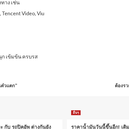
ทาง เช่น
I, Tencent Video, Viu
สนุก เข้มข้น ครบรส
แต๋วแตก”
ต้องรว
อื่นๆ
 กับ รถปิคอัพ ต่างกันยัง
ราคาน้ำมันวันนี้ขึ้นอีก! เติ