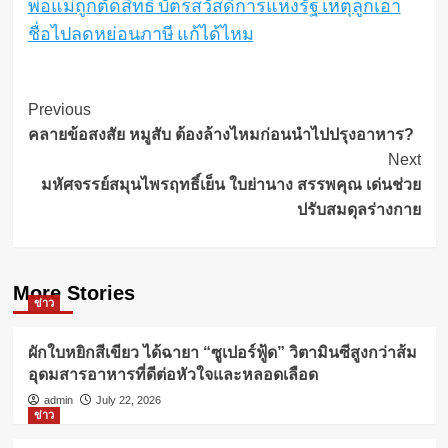
พ่อแม่ถูกตัดสิทธิ บัตรสวัสดิการแห่งรัฐ เหตุลูกเอา
ชื่อไปลดหย่อนภาษี แก้ได้ไหม
Post
Previous
คลายข้อสงสัย หมูสับ ต้องล้างไหมก่อนนำไปปรุงอาหาร?
Navigation
Next
มหัศจรรย์สมุนไพรฤทธิ์เย็น ใบย่านาง สรรพคุณ เด่นช่วย
ปรับสมดุลร่างกาย
More Stories
ข่าว
ผักใบหยิกสีเขียว ได้ฉายา “ซูเปอร์ฟู้ด” วิตามินซีสูงกว่าส้ม
อุดมสารอาหารที่ดีต่อหัวใจและหลอดเลือด
admin
July 22, 2026
ข่าว