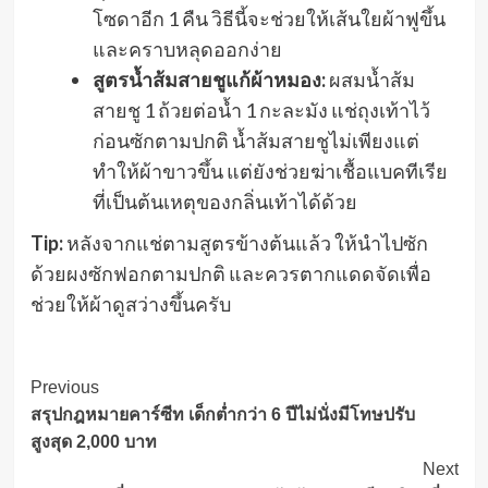
โซดาอีก 1 คืน วิธีนี้จะช่วยให้เส้นใยผ้าฟูขึ้น
และคราบหลุดออกง่าย
สูตรน้ำส้มสายชูแก้ผ้าหมอง:
ผสมน้ำส้ม
สายชู 1 ถ้วยต่อน้ำ 1 กะละมัง แช่ถุงเท้าไว้
ก่อนซักตามปกติ น้ำส้มสายชูไม่เพียงแต่
ทำให้ผ้าขาวขึ้น แต่ยังช่วยฆ่าเชื้อแบคทีเรีย
ที่เป็นต้นเหตุของกลิ่นเท้าได้ด้วย
Tip:
หลังจากแช่ตามสูตรข้างต้นแล้ว ให้นำไปซัก
ด้วยผงซักฟอกตามปกติ และควรตากแดดจัดเพื่อ
ช่วยให้ผ้าดูสว่างขึ้นครับ
Post
Previous
สรุปกฎหมายคาร์ซีท เด็กต่ำกว่า 6 ปีไม่นั่งมีโทษปรับ
Navigation
สูงสุด 2,000 บาท
Next