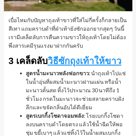
เบื่อไหมกับปัญหาถุงเท้าขาวที่ใส่ไม่กี่ครั้งก็กลายเป็น
สีเทา แถมคราบดำที่ฝ่าเท้ายังซักออกยากสุดๆ วันนี้
เรามีเคล็ดลับการคืนความขาวให้ถุงเท้าโดยไม่ต้อง
พึ่งสารเคมีรุนแรงมาฝากกันครับ
3 เคล็ดลับ
วิธีซักถุงเท้าให้ขาว
สูตรน้ำมะนาวพลังฟอกขาว:
นำถุงเท้าไปแช่
ในน้ำอุ่นที่ผสมน้ำมะนาวฝานแผ่น หรือน้ำ
มะนาวคั้นสด ทิ้งไว้ประมาณ 30 นาทีถึง 1
ชั่วโมง กรดในมะนาวจะช่วยสลายคราบฝัง
ลึกและขจัดกลิ่นอับได้ดีเยี่ยม
สูตรเบกกิ้งโซดาจอมพลัง:
โรยเบกกิ้งโซดา
ลงบนคราบดำโดยตรง แล้วใช้น้ำฉีดให้พอ
ชุ่ม ขยี้เบาๆ แล้วแช่ทิ้งไว้ในน้ำผสมเบกกิ้ง