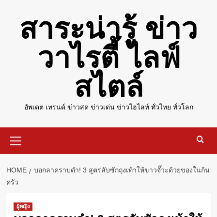
Skip
สาระน่ารู้ ข่าว
to
content
วาไรตี้ ไลฟ์
สไตล์
อัพเดต เทรนด์ ข่าวสด ข่าวเด่น ข่าวไฮไลท์ ทั่วไทย ทั่วโลก
Primary
Menu
HOME
บอกลาคราบดำ! 3 สูตรลับซักถุงเท้าให้ขาวจั๊วะด้วยของในก้น
ครัว
ผู้หญิง